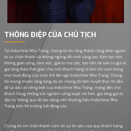
THÔNG ĐIỆP CỦA CHỦ TỊCH
Tại Indochine Nha Trang, chúng tôi tin rằng thành công khởi nguồn
từ sự chân thành và không ngừng đổi mới sáng tạo. Kiến tạo nên
không gian sống, làm việc, giải trí mơ ước, tạo nên tài sản có giá trị
gia tăng theo thời gian cho mỗi khách hàng là kim chỉ nam trong
mọi hoạt động của toàn thể đội ngũ Indochine Nha Trang. Chúng
tôi mong muốn rằng từng dự án chúng tôi tâm huyết thực thi đều
để lại dấu ấn riêng biệt của Indochine Nha Trang, mang đến cho
khách hàng những trải nghiệm sống tuyệt vời hơn, gia tăng giá trị
đầu tư, thông qua đó tạo dựng nên thương hiệu Indochine Nha
Trang trên thị trường bất động sản.
Chúng tôi xin chân thành cám ơn sự tin yêu của quý khách hàng,