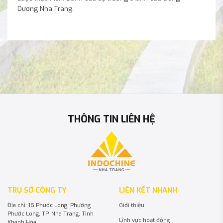
Dương Nha Trang.
cả những cơn sóng ấy.
mai sau.
Cũng trong năm này Dự án Imperium Town được UBND
tỉnh Khánh Hòa cấp giấy chứng nhận đầu tư.
THÔNG TIN LIÊN HỆ
TRỤ SỞ CÔNG TY
LIÊN KẾT NHANH
Địa chỉ: 16 Phước Long, Phường
Giới thiệu
Phước Long, TP. Nha Trang, Tỉnh
Lĩnh vực hoạt động
Khánh Hòa