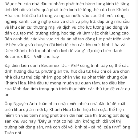
“Mục tiêu của nhà đầu tư nhằm phát triển hành lang kinh tế, tăng
tính kết nối và hiệu quả phát triển kinh tế tổng thể của tỉnh Khánh
Hòa; thu hút đầu tư trong và ngoài nước vào các lĩnh vực công
nghiệp xanh, công nghệ cao và dịch vụ phụ trợ; đáp ứng nhu cầu
về khu dân cư, thương mại và dịch vụ cho lực lượng lao động và
dân cư, tạo môi trường sống, học tập và làm việc chất lượng cao.
Bên cạnh đó, các khu vực có dự án sẽ tạo động lực phát triển kinh
tế bền vững và chuyển đổi kinh tế cho các khu vực Ninh Hòa và
Diên Khánh, hỗ trợ phát triển kinh tế vùng”, đại diện Liên danh
Becamex IDC - VSIP cho hay.
Đại diện Liên danh Becamex IDC - VSIP cũng trình bày cụ thể các
định hướng đầu tư, phương án thu hút đầu tư; tiêu chí để lựa chọn
nhà đầu tư thứ cấp nhằm góp phần vào sự phát triển chung của
Khánh Hòa. Nhà đầu tư mong muốn sự quan tâm, tạo điều kiện
của lãnh đạo tỉnh trong quá trình thực hiện các thủ tục đề xuất dự
án.
Ông Nguyễn Anh Tuấn nhìn nhận, việc nhiều nhà đầu tư đề xuất
triển khai dự án mới tại Khánh Hòa là tín hiệu tích cực, thể hiện
niềm tin vào tiềm năng phát triển dài hạn của thị trường bất động
sản khu vực này. “Đây là một cơ hội lớn, không chỉ đối với thị
trường bất động sản, mà còn đối với kinh tế - xã hội của tỉnh”, ông
Tuấn nói.