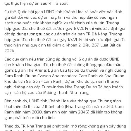
tục thực hiện dự án sau khi rà soát.
Cụ thể, Quốc hội giao UBND tỉnh Khánh Hòa rà soát việc xác định
giá đất đối với các dự án này, tính và thu nộp đầy đủ vào ngân
sách nhà nước các khoản nghĩa vụ tài chính của dự án. Trường
hợp giao đất, cho thuê đất trước ngày 1/7/2014 thì việc xác định giá
đất áp dụng tương tự các dự án trên địa bàn TP. Đà Nẵng. Trường
hợp giao đất, cho thuê đất từ ngày 1/7/2014 thì việc xác định giá đất
thực hiện như quy định tại điểm c, khoản 2, Điều 257, Luật Đất đai
2024.
Các quy định nêu trên cũng áp dụng với 6 dự án đã được UBND
tỉnh Khánh Hòa giao đất, cho thuê đất không thông qua đấu thầu,
gồm: Dự án The Arena; Dự án Câu lạc bộ du thuyền và nghỉ dưỡng
Cam Ranh; Dự án Evason Ana mandara Cam Ranh và Spa; Dự án
Khu du lịch Sài Gòn - Cam Ranh; Dự án Khu du lịch sinh thái và
nghỉ dưỡng cao cấp Eurowindow Nha Trang; Dự án Tổ hợp khách
sạn - căn hộ cao cấp Mường Thanh Nha Trang.
Bên cạnh đó, HĐND tỉnh Khánh Hòa vừa thông qua Chương trình
Phát triển đô thị của 2 thành phố (Nha Trang đến năm 2040; Cam
Ranh đến năm 2030, tầm nhìn đến năm 2045) đã kiến tạo không
gian phát triển mới cho tỉnh.
Theo đó, TP. Nha Trang sẽ phát triển mở rộng không gian xây dựng