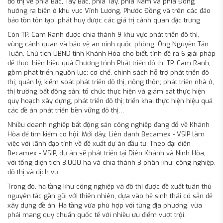
đô thị về phía Bắc, Tây Bắc, phía Tây, phía Nam và phía Đông
hướng ra biển ở khu vực Vĩnh Lương, Phước Đồng và trên các đảo
bảo tồn tôn tạo, phát huy được các giá trị cảnh quan đặc trưng.
Còn TP. Cam Ranh được chia thành 9 khu vực phát triển đô thị,
vùng cảnh quan và bảo vệ an ninh quốc phòng. Ông Nguyễn Tấn
Tuân, Chủ tịch UBND tỉnh Khánh Hòa cho biết, tỉnh đề ra 6 giải pháp
để thực hiện hiệu quả Chương trình Phát triển đô thị TP. Cam Ranh,
gồm phát triển nguồn lực; cơ chế, chính sách hỗ trợ phát triển đô
thị; quản lý, kiểm soát phát triển đô thị, nông thôn; phát triển nhà ở,
thị trường bất động sản; tổ chức thực hiện và giám sát thực hiện
quy hoạch xây dựng, phát triển đô thị; triển khai thực hiện hiệu quả
các đề án phát triển bền vững đô thị…
Nhiều doanh nghiệp bất động sản công nghiệp đang đổ về Khánh
Hòa để tìm kiếm cơ hội. Mới đây, Liên danh Becamex - VSIP làm
việc với lãnh đạo tỉnh về đề xuất dự án đầu tư. Theo đại diện
Becamex - VSIP, dự án sẽ phát triển tại Diên Khánh và Ninh Hòa,
với tổng diện tích 3.000 ha và chia thành 3 phân khu: công nghiệp,
đô thị và dịch vụ.
Trong đó, hạ tầng khu công nghiệp và đô thị được đề xuất tuân thủ
nguyên tắc gần gũi với thiên nhiên, dựa vào hệ sinh thái có sẵn để
xây dựng đề án. Hạ tầng vừa phù hợp với từng địa phương, vừa
phải mang quy chuẩn quốc tế với nhiều ưu điểm vượt trội.