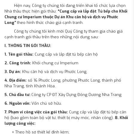
Hiện nay, Công ty chúng tôi đang triển khai tổ chức lựa chọn
Nhà thầu thực hiện gói thầu:
“Cung cấp và lắp đặt Tủ bếp cho Khối
Chung cư Imperium thuộc Dự án Khu căn hộ và dịch vụ Phước
Long”
theo hình thức chào giá cạnh tranh.
Công ty chúng tôi kính mời Quý Công ty tham gia chào giá
cạnh tranh gói thầu trên theo những nội dung sau:
I. THÔNG TIN GÓI THẦU:
1. Tên gói thầu:
Cung cấp và lắp đặt tủ bếp căn hộ
2. Công trình:
Khối chung cư Imperium
3. Dự án:
Khu căn hộ và dịch vụ Phước Long.
4. Địa điểm:
số 16 Phước Long, phường Phước Long, thành phố
Nha Trang, tỉnh Khánh Hòa.
5. Chủ đầu tư:
Công ty CP ĐT Xây Dựng Đông Dương Nha Trang
6. Nguồn vốn:
Vốn chủ sở hữu.
7. Phạm vi công việc của gói thầu:
Cung cấp và lắp đặt tủ bếp căn
hộ (bao gồm toàn bộ vật tư, thiết bị máy móc, nhân công).
8. Khối
lượng công việc:
+ Theo hồ sơ thiết kế đính kèm;