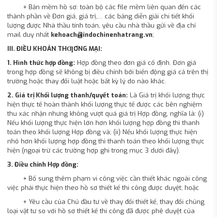
+ Bản mềm hồ sơ: toàn bộ các file mềm liên quan đến các
thành phần về Đơn giá, giá trị,… các bảng diễn giải chi tiết khối
lượng được Nhà thầu tính toán, yêu cầu nhà thầu gửi về địa chỉ
mail duy nhất
kehoach@indochinenhatrang.vn
;
III. ĐIỀU KHOẢN THƢƠNG MẠI:
1. Hình thức hợp đồng:
Hợp đồng theo đơn giá cố định. Đơn giá
trong hợp đồng sẽ không bị điều chỉnh bởi biến động giá cả trên thị
trường hoặc thay đổi luật hoặc bất kỳ lý do nào khác.
2. Giá trị Khối lượng thanh/quyết toán:
Là Giá trị khối lượng thực
hiện thực tế hoàn thành khối lượng thực tế được các bên nghiệm
thu xác nhận nhưng không vượt quá giá trị Hợp đồng, nghĩa là: (i)
Nếu khối lượng thực hiện lớn hơn khối lượng hợp đồng thì thanh
toán theo khối lượng Hợp đồng và; (ii) Nếu khối lượng thực hiện
nhỏ hơn khối lượng hợp đồng thì thanh toán theo khối lượng thực
hiện (ngoại trừ các trường hợp ghi trong mục 3 dưới đây).
3. Điều chỉnh Hợp đồng:
+ Bổ sung thêm phạm vi công việc cần thiết khác ngoài công
việc phải thực hiện theo hồ sơ thiết kế thi công được duyệt; hoặc
+ Yêu cầu của Chủ đầu tư về thay đổi thiết kế, thay đổi chủng
loại vật tư so với hồ sơ thiết kế thi công đã được phê duyệt của