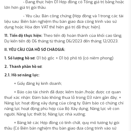
- Đang thực hiện 01 Hợp đồng có Tổng giá trị bằng hoặc
lớn hơn giá trị gói thầu.
- Yêu cầu: Bản công chứng (Hợp đồng và 1 trong các tài
liệu sau: Biên bản nghiệm thu bàn giao đưa công trình vào sử
dụng hoặc Hóa đơn VAT thể hiện giá trị đã thực hiện).
11. Tiến độ thực hiện:
Theo tiến độ hoàn thành của khối cao tầng.
Dự kiến tiến độ 06 tháng từ tháng 06/2023 đến tháng 12/2023.
II. YÊU CẦU CỦA HỒ SƠ CHÀOGIÁ:
1. Số lượng hồ sơ:
01 bộ gốc + 01 bộ phô tô (có niêm phong)
2. Thành phần hồ sơ:
2.1. Hồ sơ năng lực:
+ Giấy đăng ký kinh doanh;
+ Báo cáo tài chính đã được kiểm toán /hoặc được cơ quan
thuế xác nhận: Đảm bảo không thua lỗ trong 03 năm gần đây; +
Năng lực hoạt động xây dựng của công ty: Đảm bảo có chứng chỉ
năng lực hoạt động phù hợp của Bộ Xây dựng; Năng lực về con
người; Năng lực thiết bị; Năng lực nhà xưởng;
+ Bảng kê các Hợp đồng có tính chất, quy mô tương tự gói
thầu (Có Biên bản nghiệm thu bàn giao đưa công trình vào sử