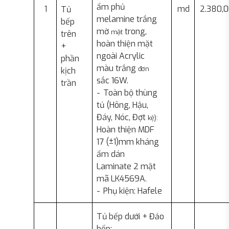
ẩm phủ
1
md
2.380,
Tủ
melamine trắng
bếp
mờ
trong,
mặt
trên
hoàn thiện mặt
+
ngoài Acrylic
phần
màu trắng
đơn
kịch
sắc
16W.
trần
-
Toàn bộ thùng
tủ (Hông, Hậu,
Đáy, Nóc, Đợt
kệ):
Hoàn thiện MDF
17 (±1)mm kháng
ẩm dán
Laminate 2 mặt
mã
LK4569A.
-
Phụ kiện:
Hafele
Tủ bếp dưới + Đảo
bếp: