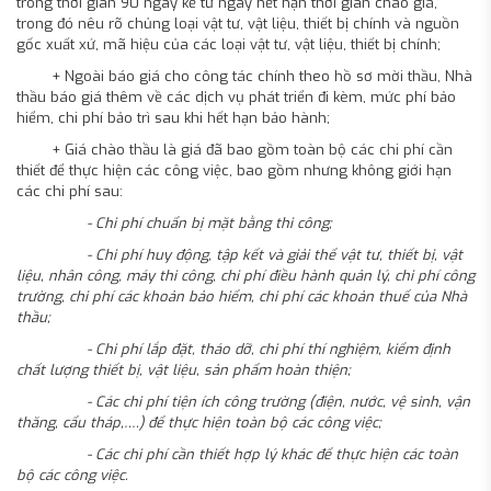
trong thời gian 90 ngày kể từ ngày hết hạn thời gian chào giá,
trong đó nêu rõ chủng loại vật tư, vật liệu, thiết bị chính và nguồn
gốc xuất xứ, mã hiệu của các loại vật tư, vật liệu, thiết bị chính;
+ Ngoài báo giá cho công tác chính theo hồ sơ mời thầu, Nhà
thầu báo giá thêm về các dịch vụ phát triển đi kèm, mức phí bảo
hiểm, chi phí bảo trì sau khi hết hạn bảo hành;
+ Giá chào thầu là giá đã bao gồm toàn bộ các chi phí cần
thiết để thực hiện các công việc, bao gồm nhưng không giới hạn
các chi phí sau:
- Chi phí chuẩn bị mặt bằng thi công;
- Chi phí huy động, tập kết và giải thể vật tư, thiết bị, vật
liệu, nhân công, máy thi công, chi phí điều hành quản lý, chi phí công
trường, chi phí các khoản bảo hiểm, chi phí các khoản thuế của Nhà
thầu;
- Chi phí lắp đặt, tháo dỡ, chi phí thí nghiệm, kiểm định
chất lượng thiết bị, vật liệu, sản phẩm hoàn thiện;
- Các chi phí tiện ích công trường (điện, nước, vệ sinh, vận
thăng, cẩu tháp,….) để thực hiện toàn bộ các công việc;
- Các chi phí cần thiết hợp lý khác để thực hiện các toàn
bộ các công việc.