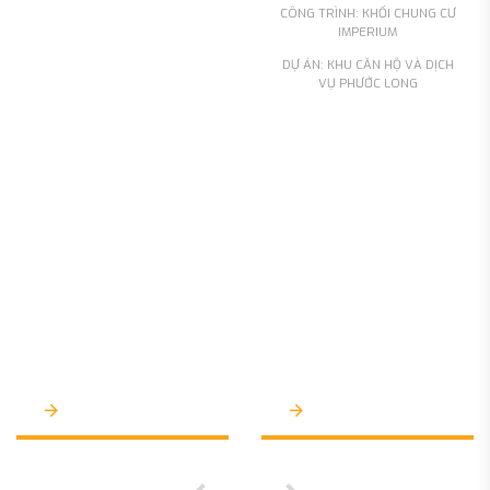
CÔNG TRÌNH: KHỐI CHUNG CƯ
tầng
thuộc Dự án Khu căn
IMPERIUM
hộ và dịch vụ Phước Long
– Grand Mark Nha Trang
DỰ ÁN: KHU CĂN HỘ VÀ DỊCH
VỤ PHƯỚC LONG
theo hình thức chào giá
cạnh tranh.