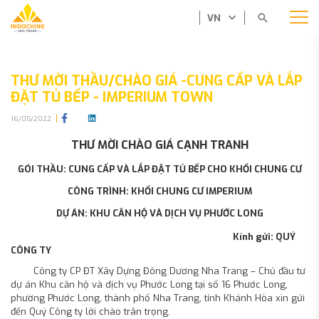
VN
THƯ MỜI THẦU/CHÀO GIÁ -CUNG CẤP VÀ LẮP
ĐẶT TỦ BẾP - IMPERIUM TOWN
16/05/2022
THƯ MỜI CHÀO GIÁ CẠNH TRANH
GÓI THẦU: CUNG CẤP VÀ LẮP ĐẶT TỦ BẾP CHO KHỐI CHUNG CƯ
CÔNG TRÌNH: KHỐI CHUNG CƯ IMPERIUM
DỰ ÁN: KHU CĂN HỘ VÀ DỊCH VỤ PHƯỚC LONG
Kính gửi: QUÝ
CÔNG TY
Công ty CP ĐT Xây Dựng Đông Dương Nha Trang – Chủ đầu tư
dự án Khu căn hộ và dịch vụ Phước Long tại số 16 Phước Long,
phường Phước Long, thành phố Nha Trang, tỉnh Khánh Hòa xin gửi
đến Quý Công ty lời chào trân trọng.