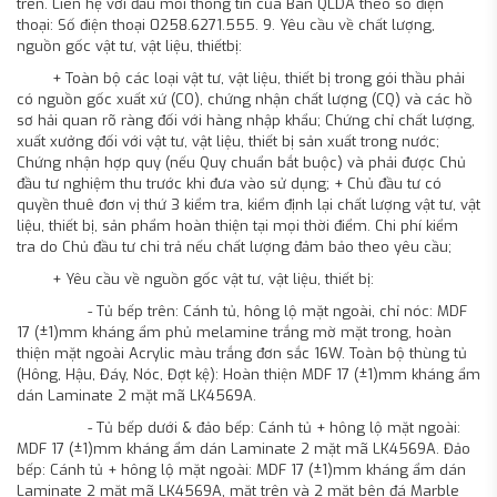
trên. Liên hệ với đầu mối thông tin của Ban QLDA theo số điện
thoại: Số điện thoại 0258.6271.555. 9. Yêu cầu về chất lượng,
nguồn gốc vật tư, vật liệu, thiếtbị:
+ Toàn bộ các loại vật tư, vật liệu, thiết bị trong gói thầu phải
có nguồn gốc xuất xứ (CO), chứng nhận chất lượng (CQ) và các hồ
sơ hải quan rõ ràng đối với hàng nhập khẩu; Chứng chỉ chất lượng,
xuất xưởng đối với vật tư, vật liệu, thiết bị sản xuất trong nước;
Chứng nhận hợp quy (nếu Quy chuẩn bắt buộc) và phải được Chủ
đầu tư nghiệm thu trước khi đưa vào sử dụng; + Chủ đầu tư có
quyền thuê đơn vị thứ 3 kiểm tra, kiểm định lại chất lượng vật tư, vật
liệu, thiết bị, sản phẩm hoàn thiện tại mọi thời điểm. Chi phí kiểm
tra do Chủ đầu tư chi trả nếu chất lượng đảm bảo theo yêu cầu;
+ Yêu cầu về nguồn gốc vật tư, vật liệu, thiết bị:
- Tủ bếp trên: Cánh tủ, hông lộ mặt ngoài, chỉ nóc: MDF
17 (±1)mm kháng ẩm phủ melamine trắng mờ mặt trong, hoàn
thiện mặt ngoài Acrylic màu trắng đơn sắc 16W. Toàn bộ thùng tủ
(Hông, Hậu, Đáy, Nóc, Đợt kệ): Hoàn thiện MDF 17 (±1)mm kháng ẩm
dán Laminate 2 mặt mã LK4569A.
- Tủ bếp dưới & đảo bếp: Cánh tủ + hông lộ mặt ngoài:
MDF 17 (±1)mm kháng ẩm dán Laminate 2 mặt mã LK4569A. Đảo
bếp: Cánh tủ + hông lộ mặt ngoài: MDF 17 (±1)mm kháng ẩm dán
Laminate 2 mặt mã LK4569A, mặt trên và 2 mặt bên đá Marble