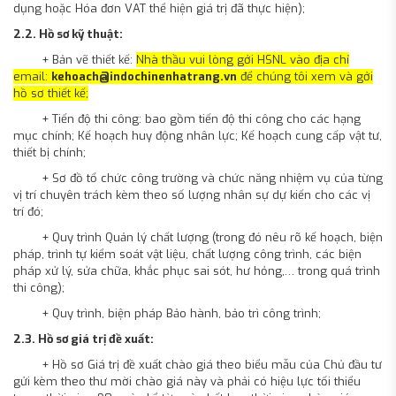
dụng hoặc Hóa đơn VAT thể hiện giá trị đã thực hiện);
2.2. Hồ sơ kỹ thuật:
+ Bản vẽ thiết kế:
Nhà thầu vui lòng gởi HSNL vào địa chỉ
email:
kehoach@indochinenhatrang.vn
để chúng tôi xem và gởi
hồ sơ thiết kế;
+ Tiến độ thi công: bao gồm tiến độ thi công cho các hạng
mục chính; Kế hoạch huy động nhân lực; Kế hoạch cung cấp vật tư,
thiết bị chính;
+ Sơ đồ tổ chức công trường và chức năng nhiệm vụ của từng
vị trí chuyên trách kèm theo số lượng nhân sự dự kiến cho các vị
trí đó;
+ Quy trình Quản lý chất lượng (trong đó nêu rõ kế hoạch, biện
pháp, trình tự kiểm soát vật liệu, chất lượng công trình, các biện
pháp xử lý, sửa chữa, khắc phục sai sót, hư hỏng,… trong quá trình
thi công);
+ Quy trình, biện pháp Bảo hành, bảo trì công trình;
2.3. Hồ sơ giá trị đề xuất:
+ Hồ sơ Giá trị đề xuất chào giá theo biểu mẫu của Chủ đầu tư
gửi kèm theo thư mời chào giá này và phải có hiệu lực tối thiểu