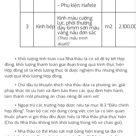
-
Phụ kiện:
Hafele
Kính màu cường
lực, phôi thường
3
Kính bếp
m2
2.100,0
dày 6mm sơn màu
vàng nâu đơn sắc
(Theo mẫu trình
duyệt)
+ Khối lượng tính toán của Nhà thầu là cơ sở để ký kết Hợp
đồng, khối lượng thanh toán giai đoạn trong quá trình thực hiện
Hợp đồng sẽ là khối lượng thực tế được nghiệm thu nhưng không
vượt quá khối lượng Hợp đồng.
+ Chủ đầu tư khuyến khích nhà thầu đưa ra phương án, giải
pháp khác tối ưu hơn và đảm bảo theo các quy định hiện hành,
làm thành một phương án chào riêng để xem xét.
+ Ngoại trừ các trường hợp được nêu tại mục III.3 “Điều chỉnh
hợp đồng”. Toàn bộ các nội dung công việc còn lại có liên quan
thuộc phạm vi gói thầu đều được hiểu là Nhà thầu phải thực hiện
(Cho dù Nhà thầu không tính khối lượng trong Hồ sơ chào giá);
+ Nhà thầu có thể khảo sát mặt bằng hiện trạng tại địa chỉ