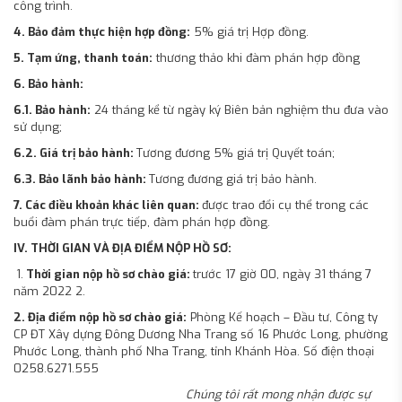
công trình.
4. Bảo đảm thực hiện hợp đồng:
5% giá trị Hợp đồng.
5. Tạm ứng, thanh toán:
thương thảo khi đàm phán hợp đồng
6. Bảo hành:
6.1. Bảo hành:
24 tháng kể từ ngày ký Biên bản nghiệm thu đưa vào
sử dụng;
6.2. Giá trị bảo hành:
Tương đương 5% giá trị Quyết toán;
6.3. Bảo lãnh bảo hành:
Tương đương giá trị bảo hành.
7. Các điều khoản khác liên quan:
được trao đổi cụ thể trong các
buổi đàm phán trực tiếp, đàm phán hợp đồng.
IV. THỜI GIAN VÀ ĐỊA ĐIỂM NỘP HỒ SƠ:
1.
Thời gian nộp hồ sơ chào giá:
trước 17 giờ 00, ngày 31 tháng 7
năm 2022 2.
2. Địa điểm nộp hồ sơ chào giá:
Phòng Kế hoạch – Đầu tư, Công ty
CP ĐT Xây dựng Đông Dương Nha Trang số 16 Phước Long, phường
Phước Long, thành phố Nha Trang, tỉnh Khánh Hòa. Số điện thoại
0258.6271.555
Chúng tôi rất mong nhận được sự