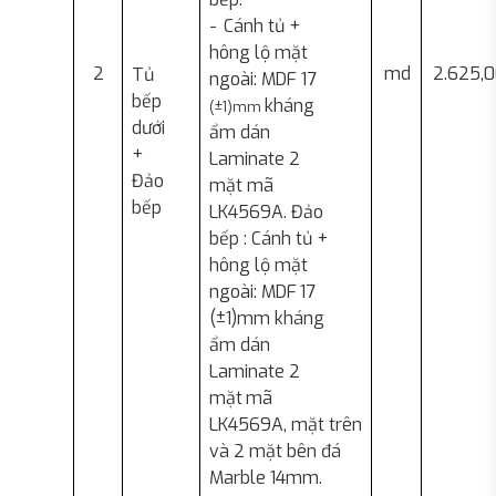
-
Cánh tủ +
hông lộ mặt
2
md
2.625,
Tủ
ngoài: MDF 17
bếp
kháng
(±1)mm
dưới
ẩm dán
+
Laminate 2
Đảo
mặt mã
bếp
LK4569A. Đảo
bếp : Cánh tủ +
hông lộ mặt
ngoài: MDF
17
(±1)mm kháng
ẩm dán
Laminate 2
mặt
mã
LK4569A, mặt trên
và 2 mặt bên đá
Marble 14mm.