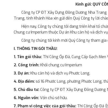
Kính gửi: QUÝ CÔ
Công ty CP ĐT Xây Dựng Đông Dương Nha Trang – 
Trang, tỉnh Khánh Hòa xin gửi đến Quý Công ty lời chào
Hiện nay, Công ty chúng tôi đang triển khai tổ chứ
Chung cư Imperium thuộc Dự án Khu căn hộ và dịch vụ 
Công ty chúng tôi kính mời Quý Công ty tham gia 
I. THÔNG TIN GÓI THẦU:
1. Tên gói thầu:
Thi Công Ốp Đá, Cung Cấp Gạch Men 
2. Công trình:
Khối chung cư Imperium
3. Dự án:
Khu căn hộ và dịch vụ Phước Long.
4. Địa điểm:
số 16 Phước Long, phường Phước Long, th
5. Chủ đầu tư:
Công ty CP ĐT Xây Dựng Đông Dương 
6. Nguồn vốn:
Vốn chủ sở hữu.
7. Phạm vi công việc của gói thầu:
Thi Công Ốp Đá (