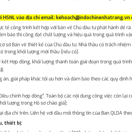
i HSNL vào địa chỉ email: kehoach@indochinenhatrang.vn đ
ực tế công trình kết hợp với bản vẽ Chủ đầu tư phát hành để rà
ể đảm bảo thi công đạt chất lượng và hiệu quả trong quá trình v
cơ sở Bản vẽ thiết kế của Chủ đầu tư. Nhà thầu có trách nhiệm tự
ó trong khối lượng mời thầu (nếu có).
ý kết Hợp đồng, khối lượng thanh toán giai đoạn trong quá trìn
g.
g án, giải pháp khác tối ưu hơn và đảm bảo theo các quy định
“Điều chỉnh hợp đồng”. Toàn bộ các nội dung công việc còn lại 
hối lượng trong Hồ sơ chào giá);
i địa chỉ trên. Liên hệ với đầu mối thông tin của Ban QLDA theo
, thiết bị: