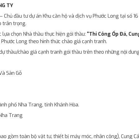
NG TY
Chủ đầu tư dự án Khu căn hộ và dịch vụ Phước Long tại số 1
 trân trọng.
c lựa chọn Nhà thầu thực hiện gói thầu:
“Thi Công Ốp Đá, Cu
Phước Long theo hình thức chào giá cạnh tranh.
dự thầu/chào giá cạnh tranh gói thầu trên theo những nội dung
Và Sàn Gỗ
ành phố Nha Trang, tỉnh Khánh Hòa.
Nha Trang
bao gồm toàn bộ vật tư, thiết bị máy móc, nhân công), Cung C