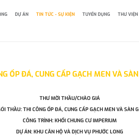
ỘNG
DỰ ÁN
TIN TỨC - SỰ KIỆN
TUYỂN DỤNG
THƯ VIỆN
NG ỐP ĐÁ, CUNG CẤP GẠCH MEN VÀ SÀ
THƯ MỜI THẦU/CHÀO GIÁ
ÓI THẦU: THI CÔNG ỐP ĐÁ, CUNG CẤP GẠCH MEN VÀ SÀN 
CÔNG TRÌNH: KHỐI CHUNG CƯ IMPERIUM
DỰ ÁN: KHU CĂN HỘ VÀ DỊCH VỤ PHƯỚC LONG