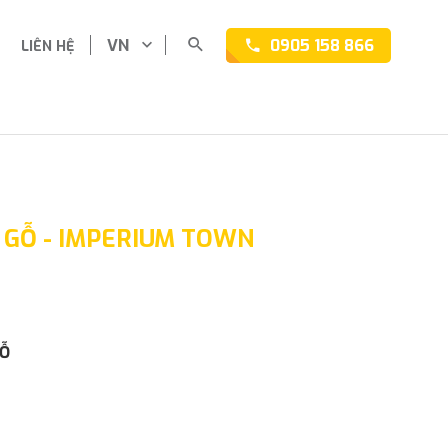
VN
0905 158 866
LIÊN HỆ
N GỖ - IMPERIUM TOWN
GỖ