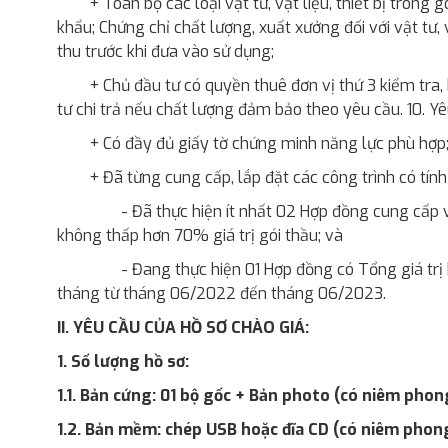
+ Toàn bộ các loại vật tư, vật liệu, thiết bị tron
khẩu; Chứng chỉ chất lượng, xuất xưởng đối với vật tư
thu trước khi đưa vào sử dụng;
+ Chủ đầu tư có quyền thuê đơn vị thứ 3 kiểm tra, k
tư chi trả nếu chất lượng đảm bảo theo yêu cầu. 10. Yê
+ Có đầy đủ giấy tờ chứng minh năng lực phù hợp
+ Đã từng cung cấp, lắp đặt các công trình có tín
- Đã thực hiện ít nhất 02 Hợp đồng cung cấp v
không thấp hơn 70% giá trị gói thầu; và
- Đang thực hiện 01 Hợp đồng có Tổng giá trị b
tháng từ tháng 06/2022 đến tháng 06/2023.
II. YÊU CẦU CỦA HỒ SƠ CHÀO GIÁ:
1. Số lượng hồ sơ:
1.1. Bản cứng:
01 bộ gốc + Bản photo (có niêm phon
1.2. Bản mềm:
chép USB hoặc đĩa CD (có niêm phon