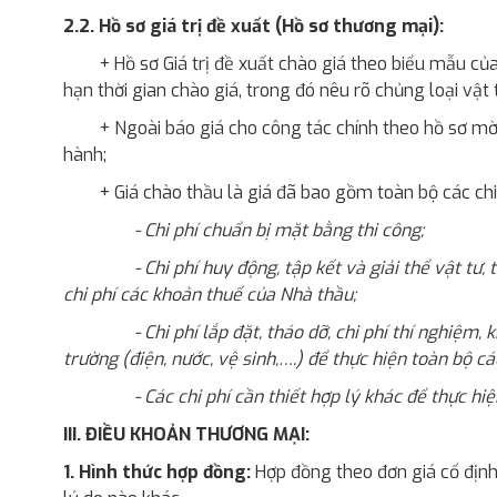
2.2. Hồ sơ giá trị đề xuất (Hồ sơ thương mại):
+ Hồ sơ Giá trị đề xuất chào giá theo biểu mẫu của
hạn thời gian chào giá, trong đó nêu rõ chủng loại vật tư
+ Ngoài báo giá cho công tác chính theo hồ sơ mời
hành;
+ Giá chào thầu là giá đã bao gồm toàn bộ các chi
- Chi phí chuẩn bị mặt bằng thi công;
- Chi phí huy động, tập kết và giải thể vật tư,
chi phí các khoản thuế của Nhà thầu;
- Chi phí lắp đặt, tháo dỡ, chi phí thí nghiệm,
trường (điện, nước, vệ sinh,….) để thực hiện toàn bộ cá
- Các chi phí cần thiết hợp lý khác để thực hi
III. ĐIỀU KHOẢN THƯƠNG MẠI:
1. Hình thức hợp đồng:
Hợp đồng theo đơn giá cố định.