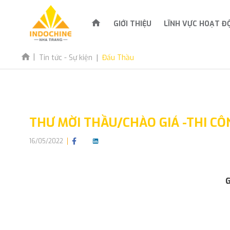
GIỚI THIỆU
LĨNH VỰC HOẠT Đ
Tin tức - Sự kiện
Đấu Thầu
THƯ MỜI THẦU/CHÀO GIÁ -THI CÔ
16/05/2022
G