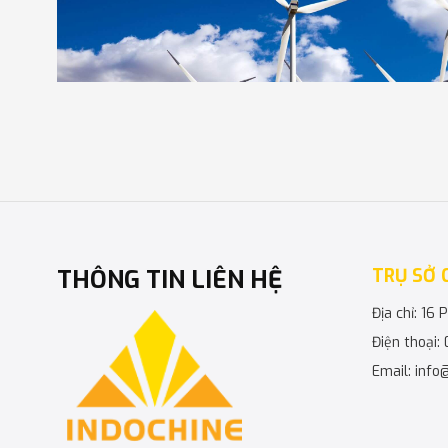
THÔNG TIN LIÊN HỆ
TRỤ SỞ 
Địa chỉ: 16
Công ty luôn tập trung phát triển nguồn nhân lực c
Điện thoại:
phong ứng dụng công nghệ mới, tiên tiến của thế giớ
Email: info
thiết kế công trình nhằm đáp ứng mọi yêu cầu khắt 
thông qua đó khẳng định thương hiệu và uy tín công ty