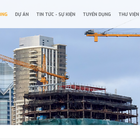
ỘNG
DỰ ÁN
TIN TỨC - SỰ KIỆN
TUYỂN DỤNG
THƯ VIỆN