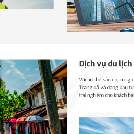
Dịch vụ du lịch
đa ngành, trong đó phát
Với ưu thế sẵn có, cùng 
hông ngừng đẩy mạnh các
Sky Garden 
Trang đã và đang đầu tư 
ng công nghệ xây dựng,
trải nghiệm cho khách hàn
độ xây dựng theo cam kết
Không chỉ đảm bảo tiến độ
ng trình hạ tầng.
Nha Trang phát triển còn
mang đến những trải nghi
khách hàng sở hữu sản p