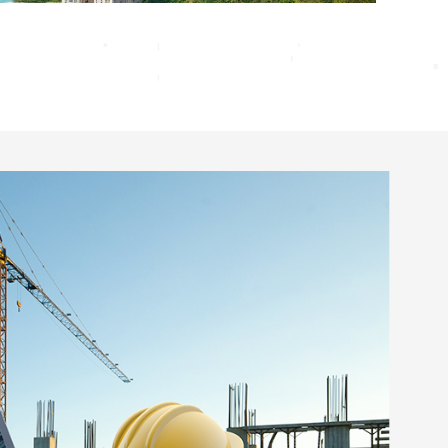
nh dự án Imperium Town Nha Trang
ài chính vững mạnh, cùng hệ thống quản lý chuyên
Indochine Nha Trang từng bước trở thành chủ đầu tư
ng sản chuyên nghiệp, lấy trải nghiệm khách hàng