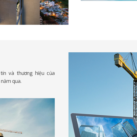
Phối cả
tín và thương hiệu của
Tận dụng lợi thế nguồn t
0 năm qua.
nghiệp, quỹ đất dồi dào, 
và nhà phát triển bất độ
làm giá trị cốt lõi.