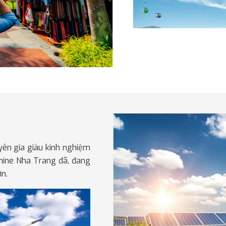
Dịch vụ du l
yên gia giàu kinh nghiệm
View 5 sao đẳn
chine Nha Trang đã, đang
ớn.