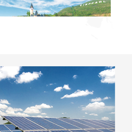
ịch tại các thắng cảnh địa danh nổi tiếng
g cấp của dự án Imperium Town Nha Trang