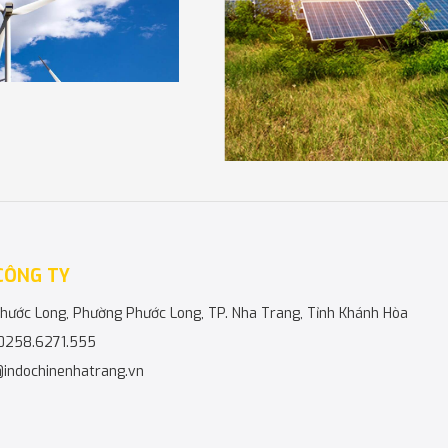
Ngh
CÔNG TY
 Phước Long, Phường Phước Long, TP. Nha Trang, Tỉnh Khánh Hòa
hất lượng cao, luôn tiên
 0258.6271.555
i,.. vào công tác tư vấn
@indochinenhatrang.vn
khe nhất của khách hàng,
.