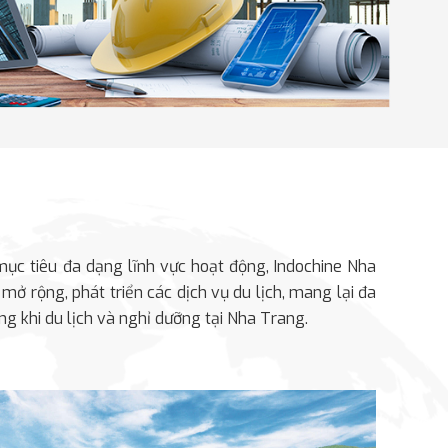
mục tiêu đa dạng lĩnh vực hoạt động, Indochine Nha
thuộc dự án Imperium Town Nha Trang
mở rộng, phát triển các dịch vụ du lịch, mang lại đa
g khi du lịch và nghỉ dưỡng tại Nha Trang.
 thi công với chi phí hợp lý, các dự án do Indochine
 đáp ứng yêu cầu cao về chất lượng, kỹ - mỹ thuật,
ệm tốt nhất, xây dựng niềm tin vững bền cho các
hẩm của Công ty.