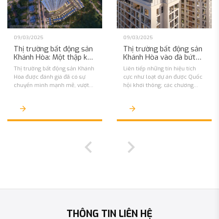
09/03/2025
09/03/2025
Thị trường bất động sản
Thị trường bất động sản
Khánh Hòa: Một thập kỷ
Khánh Hòa vào đà bứt
chuyển mình mạnh mẽ
phá
Thị trường bất động sản Khánh
Liên tiếp những tín hiệu tích
Hòa được đánh giá đã có sự
cực như loạt dự án được Quốc
chuyển mình mạnh mẽ, vượt
hội khơi thông; các chương
qua những giai đoạn khó khăn
trình phát triển đô thị mới
và bắt đầu khởi động cùng
được thông qua; các doanh
những tín hiệu phục hồi rõ rệt,
nghiệp lớn đến địa phương đề
sẵn sàng bước vào chu kỳ mới.
xuất thực hiện dự án…, đang
tạo “hưng phấn” cho thị trường
bất động sản Khánh Hòa.
THÔNG TIN LIÊN HỆ