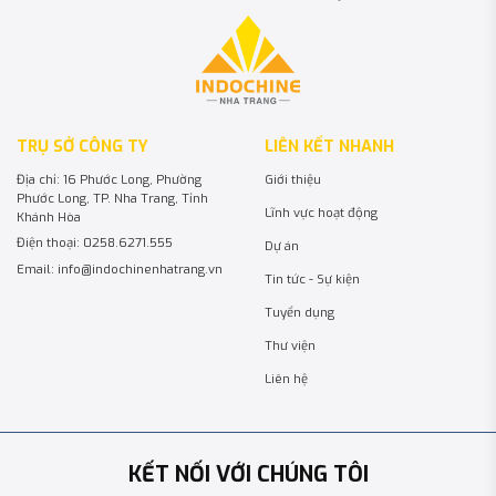
TRỤ SỞ CÔNG TY
LIÊN KẾT NHANH
Địa chỉ: 16 Phước Long, Phường
Giới thiệu
Phước Long, TP. Nha Trang, Tỉnh
Lĩnh vực hoạt động
Khánh Hòa
Điện thoại: 0258.6271.555
Dự án
Email: info@indochinenhatrang.vn
Tin tức - Sự kiện
Tuyển dụng
Thư viện
Liên hệ
KẾT NỐI VỚI CHÚNG TÔI